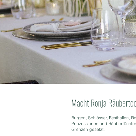
Macht Ronja Räubertoc
Burgen, Schlösser, Festhallen, 
Prinzessinnen und Räubertöchtern
Grenzen gesetzt.