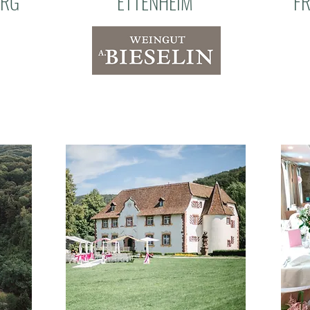
URG
ETTENHEIM
F